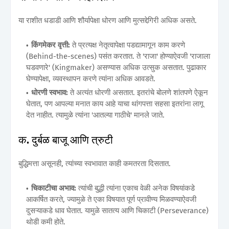
या राशीत धडाडी आणि शौर्यापेक्षा धोरण आणि मुत्सद्देगिरी अधिक असते.
किंगमेकर वृत्ती:
ते प्रत्यक्ष नेतृत्वापेक्षा पडद्यामागून काम करणे
(Behind-the-scenes) पसंत करतात. ते 'राजा' होण्याऐवजी 'राजाला
घडवणारे' (Kingmaker) असण्यास अधिक उत्सुक असतात. पुढाकार
घेण्यापेक्षा, व्यवस्थापन करणे त्यांना अधिक आवडते.
धोरणी स्वभाव:
ते अत्यंत धोरणी असतात. इतरांचे बोलणे शांतपणे ऐकून
घेतात, पण आपल्या मनात काय आहे याचा थांगपत्ता सहसा इतरांना लागू
देत नाहीत. त्यामुळे त्यांना 'आतल्या गाठीचे' मानले जाते.
क. दुर्बळ बाजू आणि त्रुटी
बुद्धिमत्ता असूनही, त्यांच्या स्वभावात काही कमतरता दिसतात.
चिकाटीचा अभाव:
त्यांची बुद्धी त्यांना एकाच वेळी अनेक विषयांकडे
आकर्षित करते, ज्यामुळे ते एका विषयात पूर्ण प्रावीण्य मिळवण्याऐवजी
दुसऱ्याकडे धाव घेतात. यामुळे सातत्य आणि चिकाटी (Perseverance)
थोडी कमी होते.