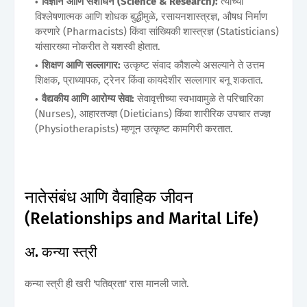
विज्ञान आणि संशोधन (Science & Research):
त्यांच्या
विश्लेषणात्मक आणि शोधक बुद्धीमुळे, रसायनशास्त्रज्ञ, औषध निर्माण
करणारे (Pharmacists) किंवा सांख्यिकी शास्त्रज्ञ (Statisticians)
यांसारख्या नोकरीत ते यशस्वी होतात.
शिक्षण आणि सल्लागार:
उत्कृष्ट संवाद कौशल्ये असल्याने ते उत्तम
शिक्षक, प्राध्यापक, ट्रेनर किंवा कायदेशीर सल्लागार बनू शकतात.
वैद्यकीय आणि आरोग्य सेवा:
सेवावृत्तीच्या स्वभावामुळे ते परिचारिका
(Nurses), आहारतज्ज्ञ (Dieticians) किंवा शारीरिक उपचार तज्ज्ञ
(Physiotherapists) म्हणून उत्कृष्ट कामगिरी करतात.
नातेसंबंध आणि वैवाहिक जीवन
(Relationships and Marital Life)
अ. कन्या स्त्री
कन्या स्त्री ही खरी 'पतिव्रता' रास मानली जाते.