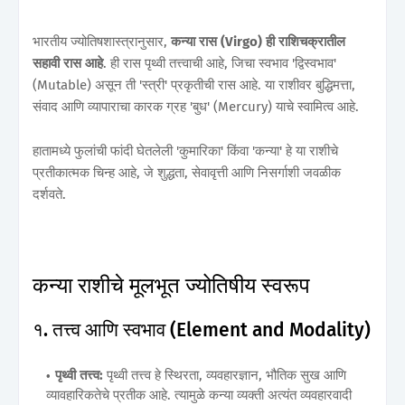
भारतीय ज्योतिषशास्त्रानुसार,
कन्या
रास
(Virgo) ही राशिचक्रातील
सहावी रास आहे
. ही रास पृथ्वी तत्त्वाची आहे, जिचा स्वभाव 'द्विस्वभाव'
(Mutable) असून ती 'स्त्री' प्रकृतीची रास आहे. या राशीवर बुद्धिमत्ता,
संवाद आणि व्यापाराचा कारक ग्रह 'बुध' (Mercury) याचे स्वामित्व आहे.
हातामध्ये फुलांची फांदी घेतलेली 'कुमारिका' किंवा 'कन्या' हे या राशीचे
प्रतीकात्मक चिन्ह आहे, जे शुद्धता, सेवावृत्ती आणि निसर्गाशी जवळीक
दर्शवते.
कन्या राशीचे मूलभूत ज्योतिषीय स्वरूप
१. तत्त्व आणि स्वभाव (Element and Modality)
पृथ्वी तत्त्व:
पृथ्वी तत्त्व हे स्थिरता, व्यवहारज्ञान, भौतिक सुख आणि
व्यावहारिकतेचे प्रतीक आहे. त्यामुळे कन्या व्यक्ती अत्यंत व्यवहारवादी