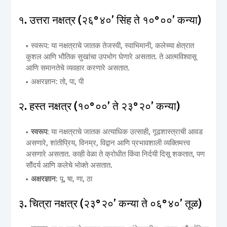
१. उत्तरा नक्षत्र (२६°४०’ सिंह ते १०°००’ कन्या)
स्वरूप: या नक्षत्राचे जातक तेजस्वी, स्वाभिमानी, कलेच्या क्षेत्रात
कुशल आणि भौतिक सुखांचा उपभोग घेणारे असतात. ते आत्मविश्वासू
आणि समानतेचे व्यवहार करणारे असतात.
अक्षरज्ञान: तो, पा, पी
२. हस्त नक्षत्र (१०°००’ ते २३°२०’ कन्या)
स्वरूप
: या नक्षत्राचे जातक अत्याधिक उत्साही, गूढशास्त्राची आवड
असणारे, शांतीप्रिय, विनम्र, विद्वान आणि प्रभावशाली व्यक्तिमत्त्व
असणारे असतात. काही वेळा ते क्रोधीत किंवा निर्दयी दिसू शकतात, पण
सौंदर्य आणि कलेचे भोक्ते असतात.
अक्षरज्ञान
: पू, षा, णा, ठा
३. चित्रा नक्षत्र (२३°२०’ कन्या ते ०६°४०’ तूळ)