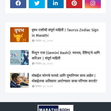
वृषभ राशीची संपूर्ण माहिती | Taurus Zodiac Sign
in Marathi
नोव्हेंबर २६, २०२५
मिथुन रास (Gemini Rashi): स्वभाव, वैशिष्ट्ये आणि
करिअर | संपूर्ण माहिती
नोव्हेंबर २७, २०२५
मोबाईल फोनचे फायदे आणि दुष्परिणाम काय आहेत |
मोबाईलचा अतिवापर आरोग्यावर कसा परिणाम करतो?
डिसेंबर २०, २०२५