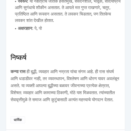
स्वरूप
: या नक्षत्राचे जातक हसतमुख, संवेदनशील, भावूक, सौंदर्यप्रिय
आणि सुगंधाचे शौकीन असतात. ते आपले मत गुप्त राखणारे, चतुर,
प्रतिष्ठित आणि रूपवान असतात. ते लवकर चिडतात, पण तितकेच
लवकर शांत देखील होतात.
अक्षरज्ञान
: पे, पो
निष्कर्ष
कन्या रास
ही बुद्धी, व्यवहार आणि नम्रता यांचा संगम आहे. ही रास संघर्ष
आणि धडाडीवर नाही, तर व्यवस्थापन, विश्लेषण आणि धोरण यावर अवलंबून
असते. या व्यक्ती आपल्या बुद्धीच्या बळावर जीवनाच्या प्रत्येक क्षेत्रात,
विशेषत: व्यवहार आणि कामाच्या ठिकाणी, मोठे यश मिळवतात. त्यांच्यातील
सेवावृत्तीमुळे ते समाज आणि कुटुंबासाठी अत्यंत महत्त्वाचे योगदान देतात.
धार्मिक