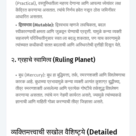
(Practical), वस्तुस्थितीला महत्त्व देणाऱ्या आणि आपल्या ध्येयांवर लक्ष
केंद्रित करणाऱ्या असतात. त्यांचे निर्णय हवेत नसून ठोस जमिनीवर
आधारित असतात.
द्विस्वभाव (Mutable):
द्विस्वभाव म्हणजे लवचिकता, बदल
स्वीकारण्याची क्षमता आणि जुळवून घेण्याची प्रवृत्ती. यामुळे कन्या व्यक्ती
सहजपणे परिस्थितीनुसार स्वतःला बदलू शकतात, पण याच कारणामुळे
त्यांच्यात कधीकधी सतत बदलाची आणि अस्थिरतेची वृत्तीही दिसून येते.
२. ग्रहाचे स्वामित्व (Ruling Planet)
बुध (Mercury): बुध हा बुद्धिमत्ता, तर्क, स्मरणशक्ती आणि विश्लेषणाचा
कारक आहे. बुधाच्या प्रभावामुळे कन्या व्यक्ती अत्यंत कुशाग्र बुद्धीच्या,
तीव्र स्मरणशक्ती असलेल्या आणि प्रत्येक गोष्टीचे तर्कशुद्ध विश्लेषण
करणाऱ्या असतात. त्यांचे मन नेहमी कार्यरत असते, ज्यामुळे त्यांच्याकडे
ज्ञानाची आणि माहिती गोळा करण्याची तीव्र जिज्ञासा असते.
व्यक्तिमत्त्वाची सखोल वैशिष्ट्ये (Detailed