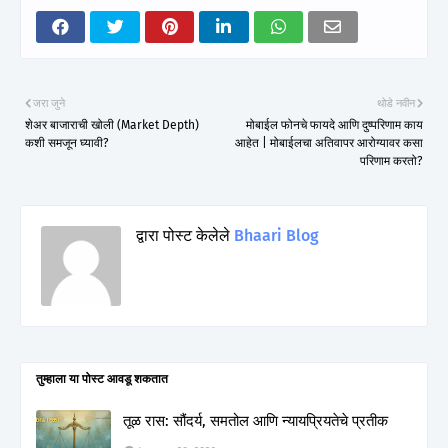
जरा जुने
थोडे नवीन
शेअर बाजाराची खोली (Market Depth)
मोबाईल फोनचे फायदे आणि दुष्परिणाम काय
कशी समजून घ्यावी?
आहेत | मोबाईलचा अतिवापर आरोग्यावर कसा
परिणाम करतो?
द्वारा पोस्ट केलेले
Bhaari Blog
तुम्‍हाला या पोस्‍ट आवडू शकतात
तूळ रास: सौंदर्य, समतोल आणि न्यायप्रियतेचे प्रतीक