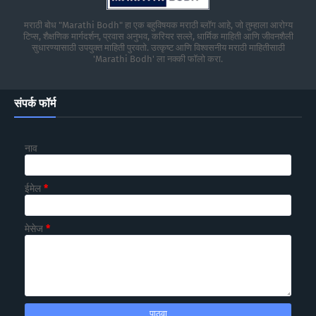
मराठी बोध "Marathi Bodh" हा एक बहुविषयक मराठी ब्लॉग आहे, जो तुम्हाला आरोग्य
टिप्स, शैक्षणिक मार्गदर्शन, प्रवास अनुभव, करियर सल्ले, धार्मिक माहिती आणि जीवनशैली
सुधारण्यासाठी उपयुक्त माहिती पुरवतो. उत्कृष्ट आणि विश्वसनीय मराठी माहितीसाठी
'Marathi Bodh' ला नक्की फॉलो करा.
संपर्क फॉर्म
नाव
ईमेल
*
मेसेज
*