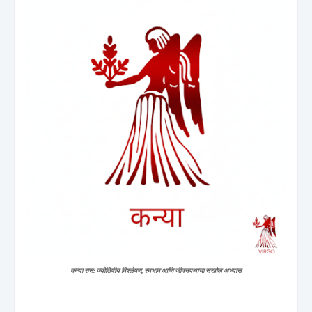
कन्या रास: ज्योतिषीय विश्लेषण, स्वभाव आणि जीवनपथाचा सखोल अभ्यास